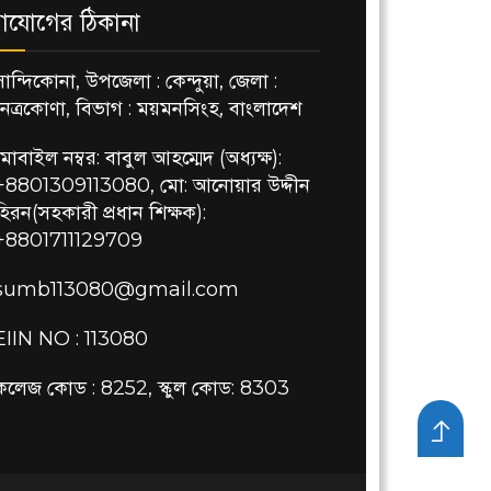
াযোগের ঠিকানা
সান্দিকোনা, উপজেলা : কেন্দুয়া, জেলা :
নেত্রকোণা, বিভাগ : ময়মনসিংহ, বাংলাদেশ
মোবাইল নম্বর: বাবুল আহম্মেদ (অধ্যক্ষ):
+8801309113080, মো: আনোয়ার উদ্দীন
হিরন(সহকারী প্রধান শিক্ষক):
+8801711129709
sumb113080@gmail.com
EIIN NO : 113080
কলেজ কোড : 8252, স্কুল কোড: 8303