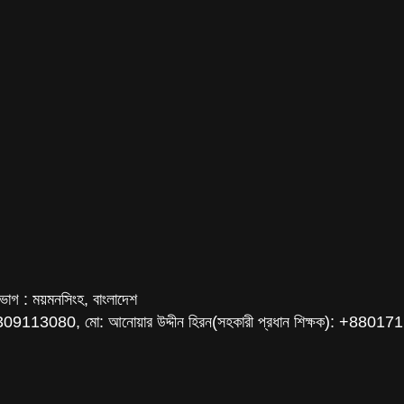
বিভাগ : ময়মনসিংহ, বাংলাদেশ
801309113080, মো: আনোয়ার উদ্দীন হিরন(সহকারী প্রধান শিক্ষক): +880