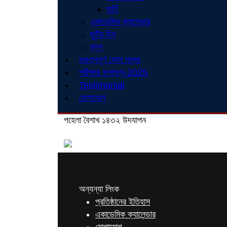
ভর্তি
একাডেমিক ক্যালেন্ডার
ছুটির দিন
ব্লগ
গুরুত্বপূর্ণ ফোন নম্বর
পরীক্ষার ফলাফল-2025
Testimonial
যোগাযোগ
পহেলা বৈশাখ ১৪৩২ উদযাপন
অন্যন্যা লিংক
প্রতিষ্ঠানের ইতিহাস
একাডেমিক ক্যালেন্ডার