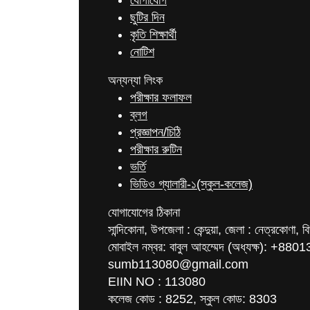
যোগাযোগ
ছুটির দিন
কৃতি শিক্ষার্থী
নোটিশ
অন্যন্যা লিংক
পরীক্ষার ফলাফল
ব্লগ
প্রজ্ঞাপন/চিঠি
পরীক্ষার রুটিন
ভর্তি
ভিডিও গ্যালারী-১(স্কুল-কলেজ)
যোগাযোগের ঠিকানা
সান্দিকোনা, উপজেলা : কেন্দুয়া, জেলা : নেত্রকোণা, 
মোবাইল নম্বর: বাবুল আহম্মেদ (অধ্যক্ষ): +8
sumb113080@gmail.com
EIIN NO : 113080
কলেজ কোড : 8252, স্কুল কোড: 8303