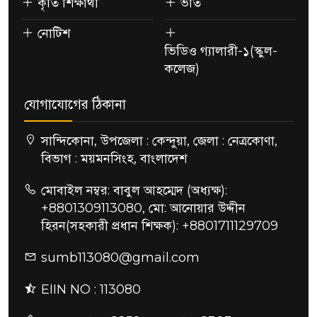
কৃতি শিক্ষার্থী
ভর্তি
নোটিশ
ভিডিও গ্যালারী-১(স্কুল-
কলেজ)
যোগাযোগের ঠিকানা
সান্দিকোনা, উপজেলা : কেন্দুয়া, জেলা : নেত্রকোণা,
বিভাগ : ময়মনসিংহ, বাংলাদেশ
মোবাইল নম্বর: বাবুল আহম্মেদ (অধ্যক্ষ):
+8801309113080, মো: আনোয়ার উদ্দীন
হিরন(সহকারী প্রধান শিক্ষক): +8801711129709
sumb113080@gmail.com
EIIN NO : 113080