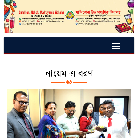
নায়েম এ বরণ