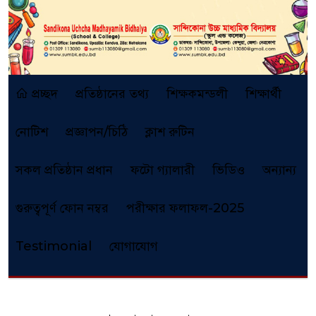
প্রচ্ছদ
প্রতিষ্ঠানের তথ্য
শিক্ষকমন্ডলী
শিক্ষার্থী
নোটিশ
প্রজ্ঞাপন/চিঠি
ক্লাশ রুটিন
সকল প্রতিষ্ঠান প্রধান
ফটো গ্যালারী
ভিডিও
অন্যান্য
গুরুত্বপূর্ণ ফোন নম্বর
পরীক্ষার ফলাফল-2025
Testimonial
যোগাযোগ