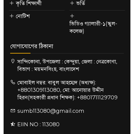
কৃতি শিক্ষার্থী
ভর্তি
নোটিশ
ভিডিও গ্যালারী-১(স্কুল-
কলেজ)
যোগাযোগের ঠিকানা
সান্দিকোনা, উপজেলা : কেন্দুয়া, জেলা : নেত্রকোণা,
বিভাগ : ময়মনসিংহ, বাংলাদেশ
মোবাইল নম্বর: বাবুল আহম্মেদ (অধ্যক্ষ):
+8801309113080, মো: আনোয়ার উদ্দীন
হিরন(সহকারী প্রধান শিক্ষক): +8801711129709
sumb113080@gmail.com
EIIN NO : 113080