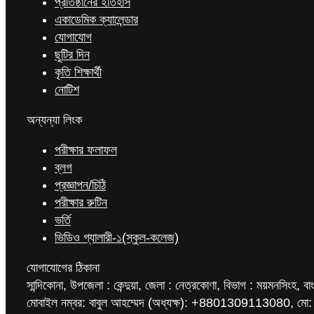
প্রতিষ্ঠানের ইতিহাস
একাডেমিক ক্যালেন্ডার
যোগাযোগ
ছুটির দিন
কৃতি শিক্ষার্থী
নোটিশ
অন্যন্যা লিংক
পরীক্ষার ফলাফল
ব্লগ
প্রজ্ঞাপন/চিঠি
পরীক্ষার রুটিন
ভর্তি
ভিডিও গ্যালারী-১(স্কুল-কলেজ)
যোগাযোগের ঠিকানা
সান্দিকোনা, উপজেলা : কেন্দুয়া, জেলা : নেত্রকোণা, বিভাগ : ময়মনসিংহ, বা
মোবাইল নম্বর: বাবুল আহম্মেদ (অধ্যক্ষ): +8801309113080, মো: