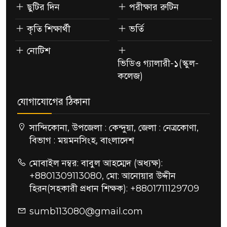
ছুটির দিন
পরীক্ষার রুটিন
কৃতি শিক্ষার্থী
ভর্তি
নোটিশ
ভিডিও গ্যালারী-১(স্কুল-
কলেজ)
যোগাযোগের ঠিকানা
সান্দিকোনা, উপজেলা : কেন্দুয়া, জেলা : নেত্রকোণা,
বিভাগ : ময়মনসিংহ, বাংলাদেশ
মোবাইল নম্বর: বাবুল আহম্মেদ (অধ্যক্ষ):
+8801309113080, মো: আনোয়ার উদ্দীন
হিরন(সহকারী প্রধান শিক্ষক): +8801711129709
sumb113080@gmail.com