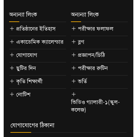
অন্যন্যা লিংক
অন্যন্যা লিংক
প্রতিষ্ঠানের ইতিহাস
পরীক্ষার ফলাফল
একাডেমিক ক্যালেন্ডার
ব্লগ
যোগাযোগ
প্রজ্ঞাপন/চিঠি
ছুটির দিন
পরীক্ষার রুটিন
কৃতি শিক্ষার্থী
ভর্তি
নোটিশ
ভিডিও গ্যালারী-১(স্কুল-
কলেজ)
যোগাযোগের ঠিকানা